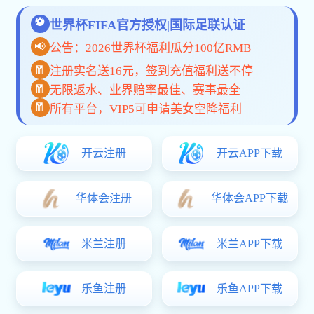
海港三主场仅得9分目标遥远2025
年争冠之路岌岌可危
2026-06-23 13:41
28 次阅读
首页
/
体育动态
本文将围绕“海港三主场仅得9分目标遥远 2025年争冠
之路岌岌可危”这一主题进行深入分析。首先，我们将