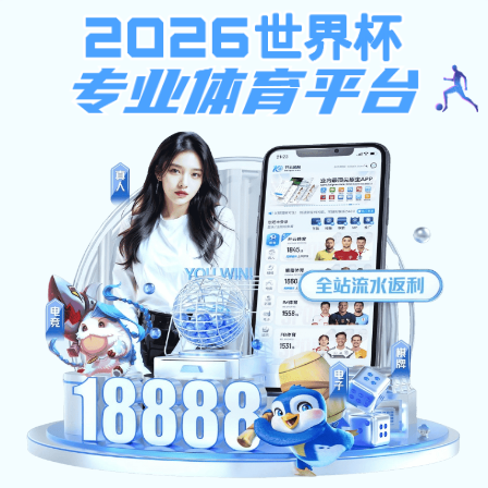
注册入口
ob官网
APP与网页版入口｜畅
享全球体育赛事与数据服务
欢迎访问
ob官网
，提供全面覆盖足球、篮球、
电竞等项目的赛事资讯与数据内容， 支持
APP
下载
与
网页使用
，每日同步更新千场比赛，聚
焦热门体育内容， 助您轻松获取赛事动态，掌
握比赛节奏。
手机App
网页版