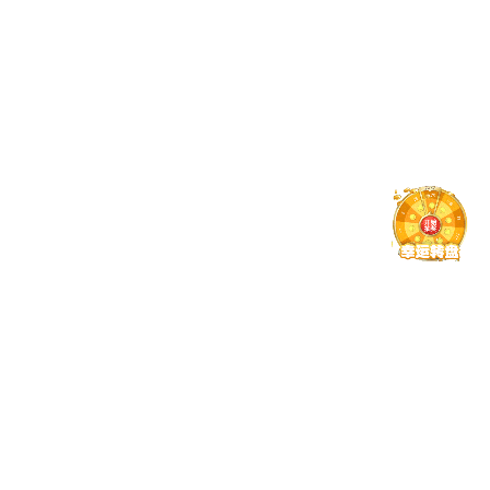
季的发展和目标实现。
4、未来竞争环境分析
展望未来，各个俱乐部之间竞争愈发激烈，新兴强队
纷纷崛起，为传统豪门带来了巨大的挑战。如果海港
队不能及时调整并找回状态，将会面临更加严峻的问
责和压力。例如，新入联赛的一些俱乐部凭借雄厚资
金投入和高水平引援，很快便形成了强大的竞争力，
使得原本稳占位置的豪门也需谨慎应对。
同时，一些原本处于下游位置的劲旅正在迅速崛起，
他们不仅加强了引援，还提高了青训体系，这为未来
培养出更多优秀人才奠定基础。这意味着，如果海港
继续沉迷于过去辉煌，那么即使是曾经屈指可数的小
角色，也有可能成为争冠路上的拦路虎。